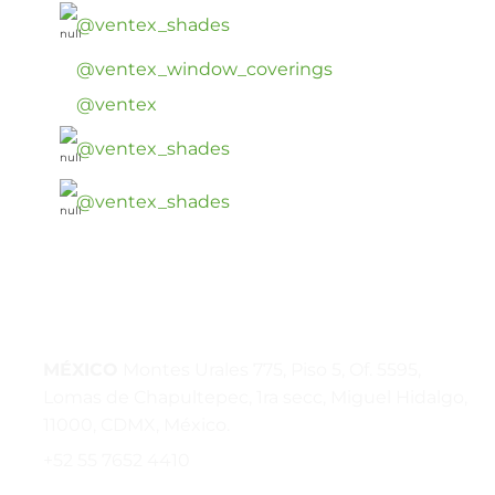
@ventex_shades
@ventex_window_coverings
@ventex
@ventex_shades
@ventex_shades
Privacy policy
MÉXICO
Montes Urales 775, Piso 5, Of. 5595,
Lomas de Chapultepec, 1ra secc, Miguel Hidalgo,
11000, CDMX, México.
+52 55 7652 4410